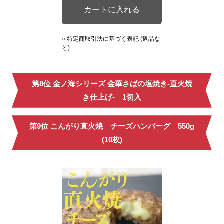
» 特定商取引法に基づく表記 (返品な
ど)
第8位 金ノ海シリーズ 金華さばの塩焼き-直火焼
き仕上げ- 1切入
第9位 こんがり直火焼 チーズハンバーグ 550g
(10枚)