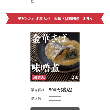
ど)
第7位 おかず屋大地 金華さば味噌煮 2切入
500円(税込)
販売価格
購入数